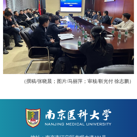
（撰稿
/
张晓晨；图片
/
马丽萍；审核
/
靳光付 徐志鹏）